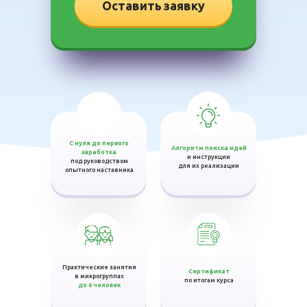
Оставить заявку
C нуля до первого
Алгоритм поиска идей
заработка
и инструкции
под руководством
для их реализации
опытного наставника
Практические занятия
Сертификат
в микрогруппах
по итогам курса
до 6 человек