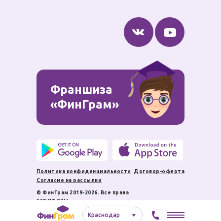
пр
Ф
об
Франшиза
«ФинГрам»
11
Политика конфиденциальности
Договор-оферта
Согласие на рассылки
© ФинГрам 2019-2026. Все права
защищены.
Краснодар⠀⠀⠀⠀