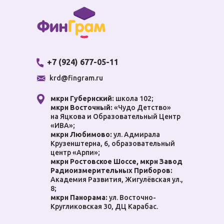
+7 (924) 677-05-11
krd@fingram.ru
мкрн Губернский:
школа 102;
мкрн Восточный:
«Чудо Детство»
Ч
на Яцкова и Образовательный Центр
«ИВА»;
мкрн Любимово:
ул. Адмирала
Крузенштерна, 6, образовательный
центр «Арпи»;
мкрн Ростовское Шоссе, мкрн Завод
Радиоизмерительных Приборов:
Академия Развития, Жигулёвская ул.,
8;
мкрн Панорама:
ул. Восточно-
Кругликовская 30, ДЦ Карабас.